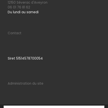
12150 Séverac d'Aveyron
06 01 76 81 62
Du lundi au samedi
Contact
Siret 51514578700054
Administration du site