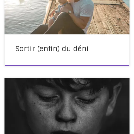
que Éduquer sans punir, le graal de parents dépassés,
ou […]
Sortir (enfin) du déni
Parce que… Crier, frapper, faire du chantage, pincer,
gifler, tirer les cheveux ou les oreilles, humilier, donner
une fessée, punir, priver, minimiser ses émotions,
insulter… c’est marquer son enfant pour longtemps. La
Fondation pour l’Enfance a lancé une campagne de
prévention des violences éducatives ordinaires,