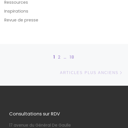
Ressources
Inspirations
Revue de presse
Navigation dans les articles
1
2
…
18
Ar
ARTICLES PLUS ANCIENS
Consultations sur RDV
17 avenue du Général De Gaulle