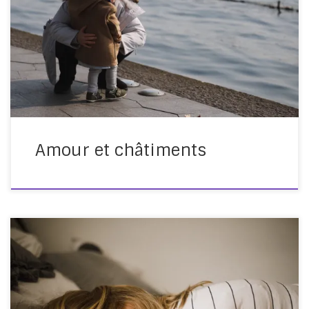
80 à 90 % des enfants ont subit des violences
corporelles, et pratiquement tous les enfants ont subit
des violences verbales. Après l’abolition de la torture et
de la peine de mort, Michel Meignant et Mário Viana
souhaitent abolir la violence éducative ordinaire. […]
Amour et châtiments
Des données inquiétantes Le sommeil occupe le tiers
de notre vie. S’il est essentiel à notre équilibre, sa
qualité peut être altérée. D’après les dernières études