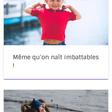
violence éducative ordinaire ? Une génération. C’est ce
qu’il aura fallu pour éradiquer complètement et
définitivement cette pratique des esprits suédois. Car
ne pas l’avoir vécu, c’est ne même pas comprendre le
processus qui conduit à cette violence. Voilà comment
une loi […]
Même qu’on naît imbattables
!
L’abolition de la violence éducative Encore aujourd’hui,