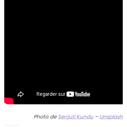
Photo de
Senjuti Kundu
–
Unsplash