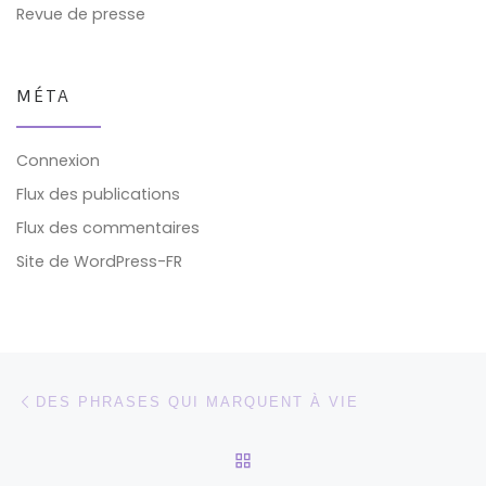
Revue de presse
MÉTA
Connexion
Flux des publications
Flux des commentaires
Site de WordPress-FR
Parcourir les articles
Article précédent
DES PHRASES QUI MARQUENT À VIE
RETOUR À LA LISTE DES