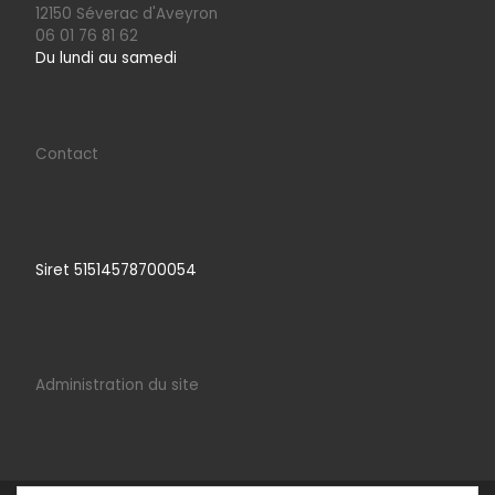
12150 Séverac d'Aveyron
06 01 76 81 62
Du lundi au samedi
Contact
Siret 51514578700054
Administration du site