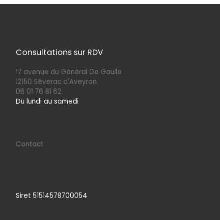
Consultations sur RDV
17 avenue du Général De Gaulle
12150 Séverac d'Aveyron
06 01 76 81 62
Du lundi au samedi
Contact
Siret 51514578700054