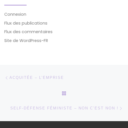
Connexion
Flux des publications
Flux des commentaires
Site de WordPress-FR
Parcourir les articles
Article précédent
ACQUITÉE – L’EMPRISE
RETOUR À LA LISTE DES
Ar
SELF-DÉFENSE FÉMINISTE – NON C’EST NON !