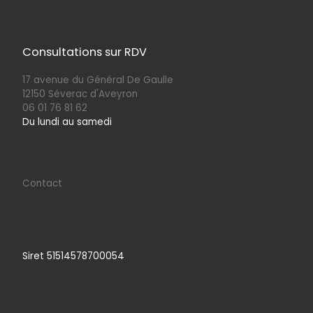
Consultations sur RDV
17 avenue du Général De Gaulle
12150 Séverac d'Aveyron
06 01 76 81 62
Du lundi au samedi
Contact
Siret 51514578700054