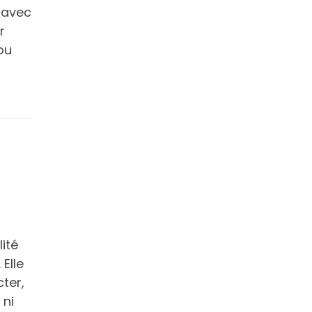
u avec
r
ou
ité
.
Elle
ter,
 ni