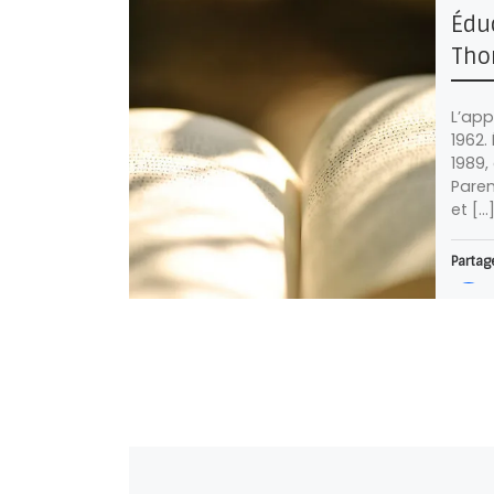
Édu
Tho
L’app
1962.
1989,
Paren
et […
Partage
J’aime 