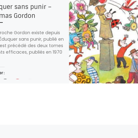
quer sans punir –
mas Gordon
roche Gordon existe depuis
 Éduquer sans punir, publié en
 est précédé des deux tomes
ts efficaces, publiés en 1970
]
r :
Plus
ça :