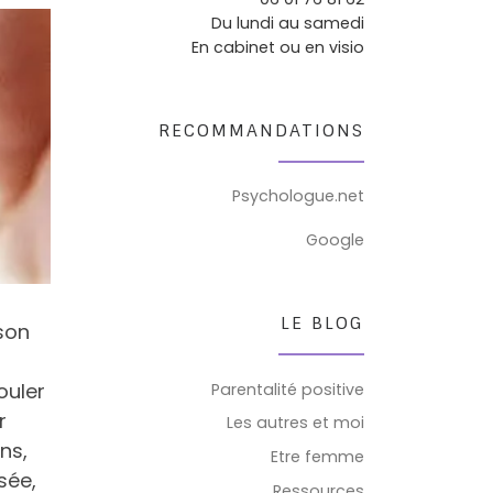
Du lundi au samedi
En cabinet ou en visio
RECOMMANDATIONS
Psychologue.net
Google
LE BLOG
son
ouler
Parentalité positive
r
Les autres et moi
ns,
Etre femme
sée,
Ressources