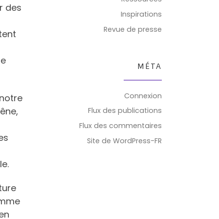
r des
Inspirations
Revue de presse
tent
me
MÉTA
Connexion
 notre
gêne,
Flux des publications
Flux des commentaires
es
Site de WordPress-FR
le.
ture
comme
ien