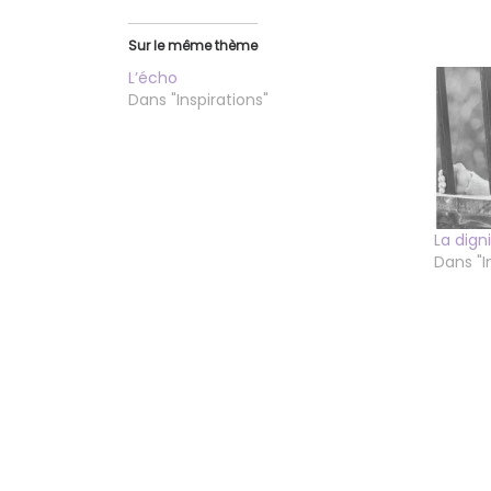
Sur le même thème
L’écho
Dans "Inspirations"
La dign
Dans "I