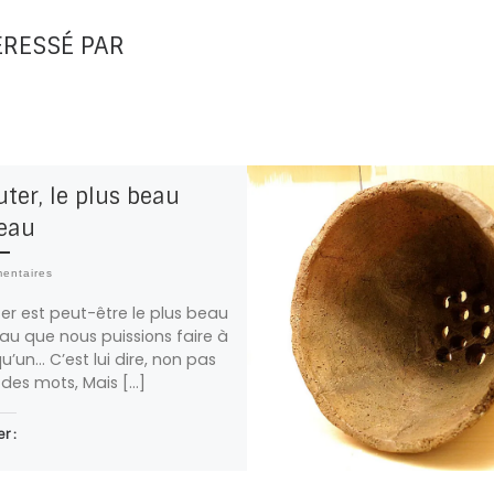
ÉRESSÉ PAR
ter, le plus beau
eau
entaires
er est peut-être le plus beau
u que nous puissions faire à
u’un… C’est lui dire, non pas
des mots, Mais […]
r :
Plus