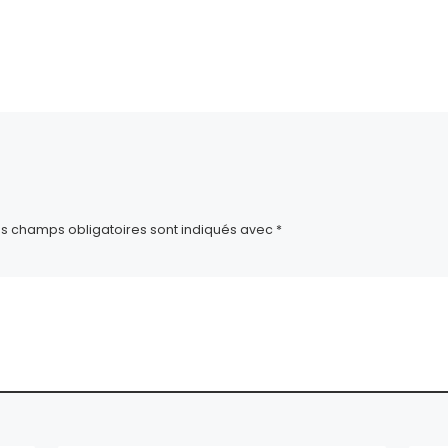
ça :
es champs obligatoires sont indiqués avec
*