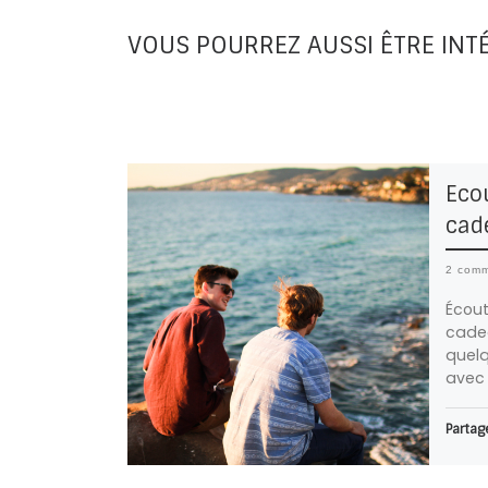
VOUS POURREZ AUSSI ÊTRE INT
Ecou
cad
2 comm
Écout
cadea
quelq
avec 
Partage