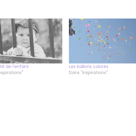
ité de l’enfant
Les ballons colorés
nspirations"
Dans "Inspirations"