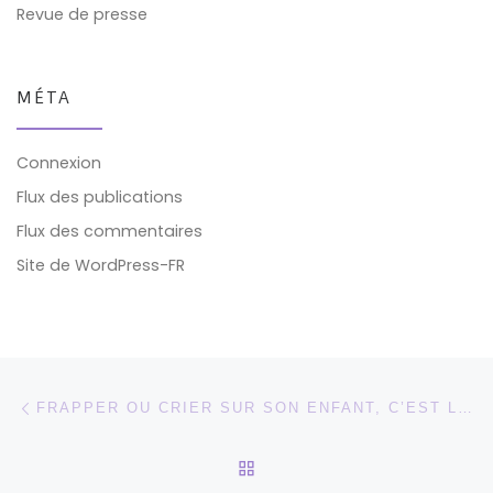
Revue de presse
MÉTA
Connexion
Flux des publications
Flux des commentaires
Site de WordPress-FR
Parcourir les articles
Article précédent
FRAPPER OU CRIER SUR SON ENFANT, C’EST LE MARQUER POUR LONGTEMPS !
RETOUR À LA LISTE DES