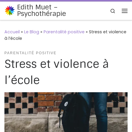
Edith Muet –
Passer au contenu
Search
Psychothérapie
Me
Accueil
»
Le Blog
»
Parentalité positive
»
Stress et violence
à l’école
PARENTALITÉ POSITIVE
Stress et violence à
l’école