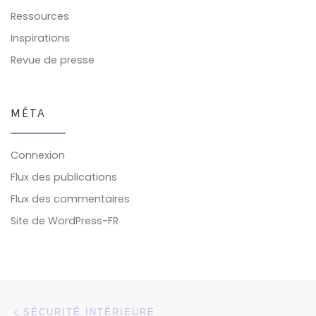
Ressources
Inspirations
Revue de presse
MÉTA
Connexion
Flux des publications
Flux des commentaires
Site de WordPress-FR
Parcourir les articles
Article précédent
SÉCURITÉ INTÉRIEURE