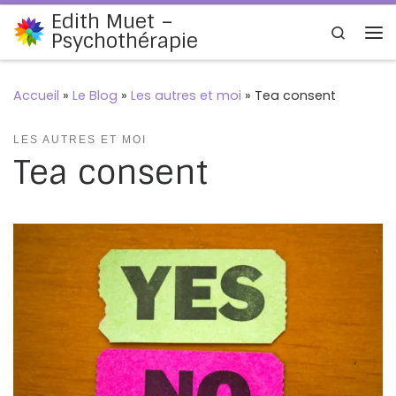
Edith Muet –
Passer au contenu
Search
Psychothérapie
Me
Accueil
»
Le Blog
»
Les autres et moi
»
Tea consent
LES AUTRES ET MOI
Tea consent