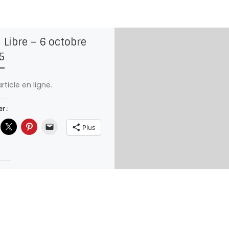
 Libre – 6 octobre
5
’article en ligne.
r :
Plus
ça :