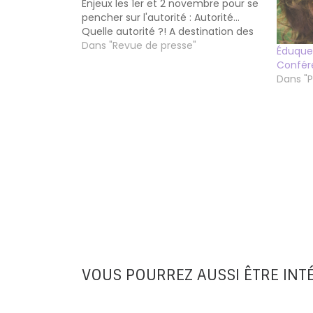
Enjeux les 1er et 2 novembre pour se
pencher sur l'autorité : Autorité...
Quelle autorité ?! A destination des
parents et professionnels en
Dans "Revue de presse"
Éduquer
questionnement sur leurs pratiques
Confér
relationnelles. Ecouter l'émission :
Dans "P
Venez faire une formation avec
Envies Enjeux
VOUS POURREZ AUSSI ÊTRE INT