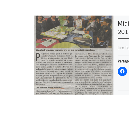
Midi
201
Lire l
Partage
J’aime 