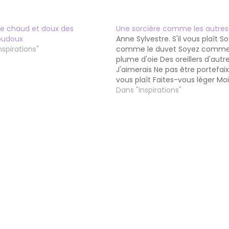
te chaud et doux des
Une sorcière comme les autres
oudoux
Anne Sylvestre. S'il vous plaît S
nspirations"
comme le duvet Soyez comme
plume d'oie Des oreillers d'autre
J'aimerais Ne pas être portefaix 
vous plaît Faites-vous léger Moi
ne peux plus bouger Je vous ai 
Dans "Inspirations"
vivant Je vous ai porté enfant 
comme vous étiez lourd Pesan
votre…