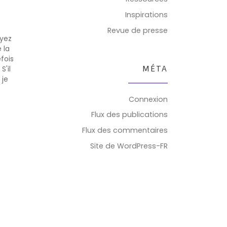
Inspirations
Revue de presse
oyez
 la
fois
MÉTA
S'il
 je
porté
Connexion
Dieu
t
Flux des publications
Flux des commentaires
Site de WordPress-FR