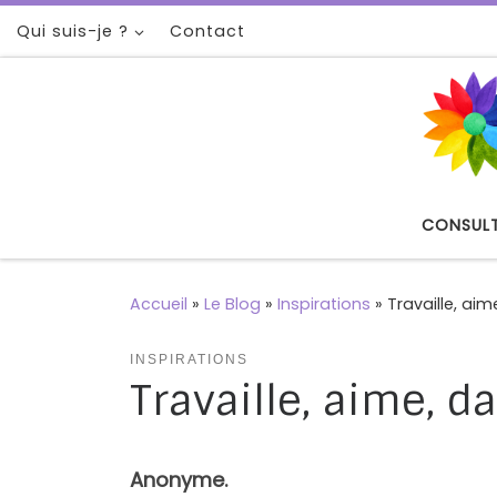
Qui suis-je ?
Contact
Passer au contenu
CONSUL
Accueil
»
Le Blog
»
Inspirations
»
Travaille, ai
INSPIRATIONS
Travaille, aime, 
Anonyme.