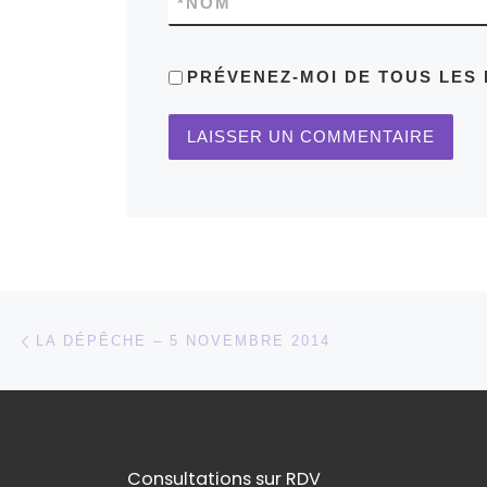
*
NOM
PRÉVENEZ-MOI DE TOUS LES 
Parcourir les articles
Article précédent
LA DÉPÊCHE – 5 NOVEMBRE 2014
Consultations sur RDV