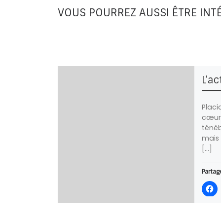
VOUS POURREZ AUSSI ÊTRE INT
L’ac
Placi
cœur.
ténèb
mais 
[…]
Partage