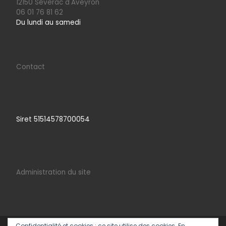
12150 Séverac d'Aveyron
06 01 76 81 62
Du lundi au samedi
Contact
Siret 51514578700054
Administration du site
Confidentialité et cookies : ce site utilise des cookies. En