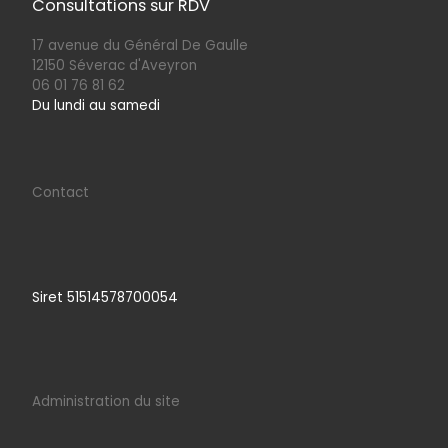
Consultations sur RDV
17 avenue du Général De Gaulle
12150 Séverac d'Aveyron
06 01 76 81 62
Du lundi au samedi
Contact
Siret 51514578700054
Administration du site