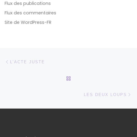
Flux des publications
Flux des commentaires
Site de WordPress-FR
Parcourir les articles
Article précédent
L’ACTE JUSTE
RETOUR À LA LISTE DES
Ar
LES DEUX LOUPS