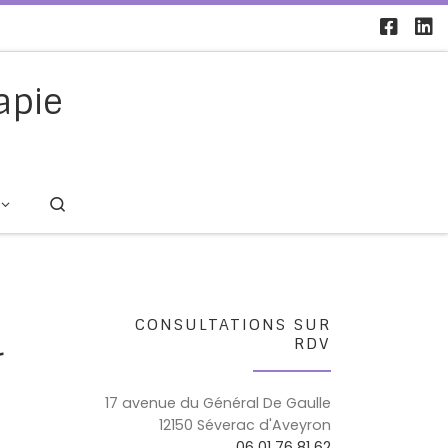
apie
Search
CONSULTATIONS SUR
RDV
r
17 avenue du Général De Gaulle
12150 Séverac d'Aveyron
06 01 76 81 62