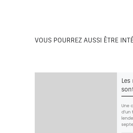
VOUS POURREZ AUSSI ÊTRE INT
Les 
son
Une a
d’un t
lende
septe