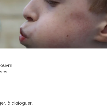
uvrir.
ses.
r, à dialoguer.