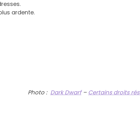
dresses.
plus ardente.
Photo :
Dark Dwarf
–
Certains droits ré