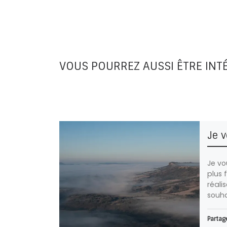
VOUS POURREZ AUSSI ÊTRE INT
Je 
Je vo
plus f
réali
souha
Partage