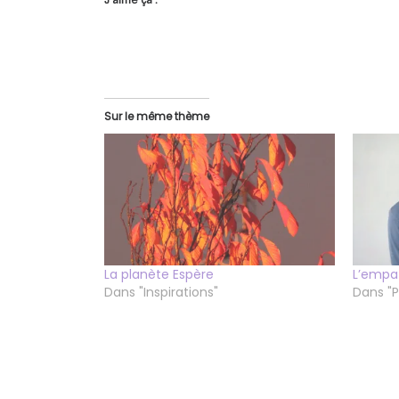
J’aime ça :
Sur le même thème
La planète Espère
L’empa
Dans "Inspirations"
Dans "P