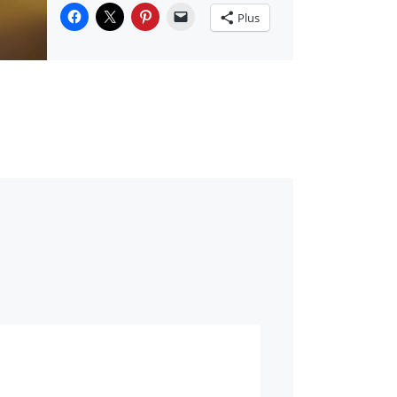
Plus
J’aime ça :