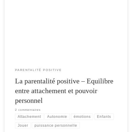
Quel parent n’a jamais entendu « Tu le câlines trop. » « Tu vas en
faire un enfant roi. » ou « Il faut que tu lui mettes des limites. »
Nous souhaitons voir nos enfants grandir harmonieusement et
vivre heureux. Comment sortir du spectre de l’enfant roi et de la
dualité autorité-permissivité ? Pourquoi favoriser […]
PARENTALITÉ POSITIVE
La parentalité positive – Equilibre
entre attachement et pouvoir
personnel
2 commentaires
Attachement
Autonomie
émotions
Enfants
Jouer
puissance personnelle