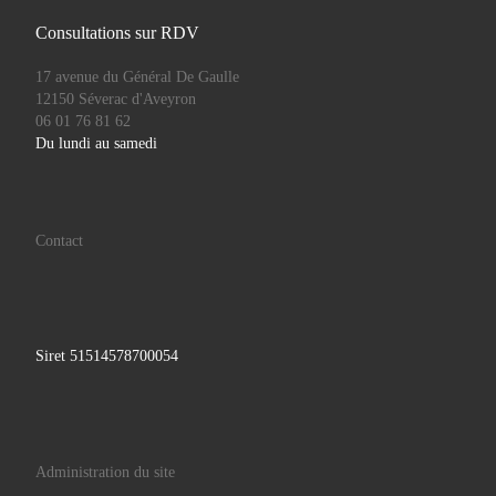
Consultations sur RDV
17 avenue du Général De Gaulle
12150 Séverac d'Aveyron
06 01 76 81 62
Du lundi au samedi
Contact
Siret 51514578700054
Administration du site